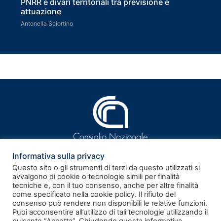
PNRR e divari territoriali tra previsione e
attuazione
Antonella Sciortino
Informativa sulla privacy
Questo sito o gli strumenti di terzi da questo utilizzati si
avvalgono di cookie o tecnologie simili per finalità
tecniche e, con il tuo consenso, anche per altre finalità
ISSN 2281-9339
come specificato nella cookie policy. Il rifiuto del
consenso può rendere non disponibili le relative funzioni.
Puoi acconsentire all’utilizzo di tali tecnologie utilizzando il
Rivista telematica – Registrazione al Tribunale di Roma n.