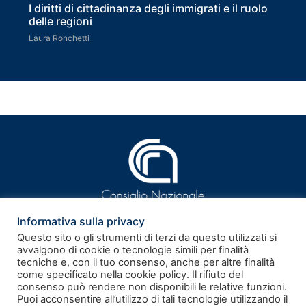
I diritti di cittadinanza degli immigrati e il ruolo
delle regioni
Laura Ronchetti
Informativa sulla privacy
Questo sito o gli strumenti di terzi da questo utilizzati si
avvalgono di cookie o tecnologie simili per finalità
tecniche e, con il tuo consenso, anche per altre finalità
ISSN 2281-9339
come specificato nella cookie policy. Il rifiuto del
consenso può rendere non disponibili le relative funzioni.
Puoi acconsentire all’utilizzo di tali tecnologie utilizzando il
Rivista telematica – Registrazione al Tribunale di Roma n.