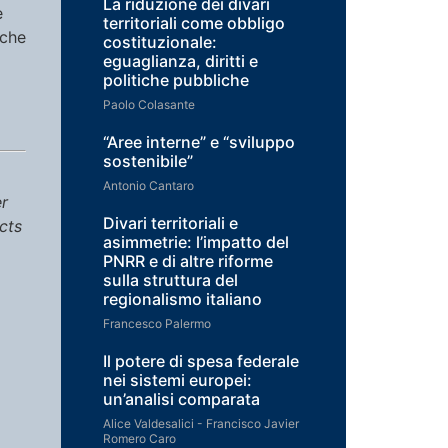
La riduzione dei divari
e
territoriali come obbligo
 che
costituzionale:
eguaglianza, diritti e
politiche pubbliche
Paolo Colasante
“Aree interne” e “sviluppo
sostenibile”
Antonio Cantaro
er
Divari territoriali e
cts
asimmetrie: l’impatto del
PNRR e di altre riforme
sulla struttura del
regionalismo italiano
Francesco Palermo
Il potere di spesa federale
nei sistemi europei:
un’analisi comparata
Alice Valdesalici - Francisco Javier
Romero Caro