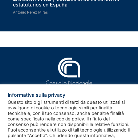
estatutarios en España
Antonio Pérez Miras
Informativa sulla privacy
Questo sito o gli strumenti di terzi da questo utilizzati si
avvalgono di cookie o tecnologie simili per finalità
tecniche e, con il tuo consenso, anche per altre finalità
ISSN 2281-9339
come specificato nella cookie policy. Il rifiuto del
consenso può rendere non disponibili le relative funzioni.
Puoi acconsentire all’utilizzo di tali tecnologie utilizzando il
Rivista telematica – Registrazione al Tribunale di Roma n.
pulsante “Accetta”. Chiudendo questa informativa,