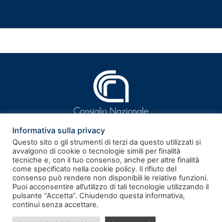
Informativa sulla privacy
Questo sito o gli strumenti di terzi da questo utilizzati si
avvalgono di cookie o tecnologie simili per finalità
tecniche e, con il tuo consenso, anche per altre finalità
ISSN 2281-9339
come specificato nella cookie policy. Il rifiuto del
consenso può rendere non disponibili le relative funzioni.
Puoi acconsentire all’utilizzo di tali tecnologie utilizzando il
Rivista telematica – Registrazione al Tribunale di Roma n.
pulsante “Accetta”. Chiudendo questa informativa,
186/2011 del 17.06.2011
continui senza accettare.
Note legali
–
Privacy policy
–
Cookie policy