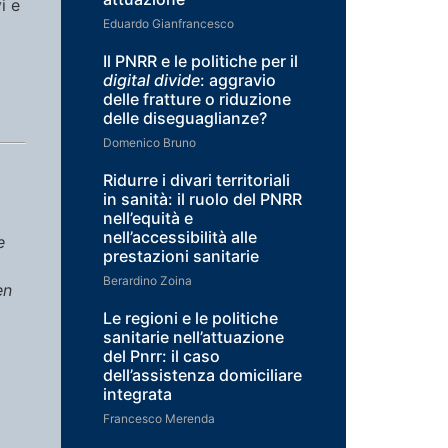
i e
Eduardo Gianfrancesco
Il PNRR e le politiche per il
digital divide
: aggravio
delle fratture o riduzione
delle diseguaglianze?
Domenico Bruno
Ridurre i divari territoriali
in sanità: il ruolo del PNRR
nell’equità e
nell’accessibilità alle
e
prestazioni sanitarie
Berardino Zoina
en
Le regioni e le politiche
sanitarie nell’attuazione
del Pnrr: il caso
dell’assistenza domiciliare
integrata
Francesco Merenda