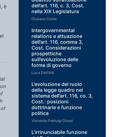
dell’art. 116, c. 3, Cost.
, è
nella XIX Legislatura
Giuliano Costa
Intergovernmental
el
relations e attuazione
dell’art. 116, comma 3,
Cost. Considerazioni
prospettiche
sull’evoluzione delle
forme di governo
Luca Dell'Atti
ial
L’evoluzione del ruolo
ion
della legge quadro nel
of
sistema dell’art. 116, co. 3,
th
Cost.: posizioni
dottrinarie e funzione
 of
politica
Vincente Pierluigi Grossi
L’irrinunciabile funzione