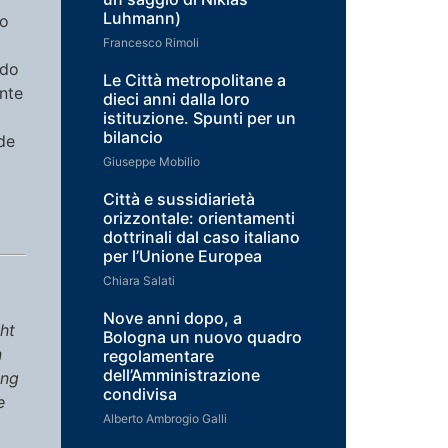
Luhmann)
to
Francesco Rimoli
ndo
Le Città metropolitane a
nte
dieci anni dalla loro
istituzione. Spunti per un
bilancio
ide
Giuseppe Mobilio
Città e sussidiarietà
orizzontale: orientamenti
dottrinali dal caso italiano
per l’Unione Europea
Chiara Salati
Nove anni dopo, a
ght
Bologna un nuovo quadro
n
regolamentare
dell’Amministrazione
ing
condivisa
e
Alberto Ambrogio Galli