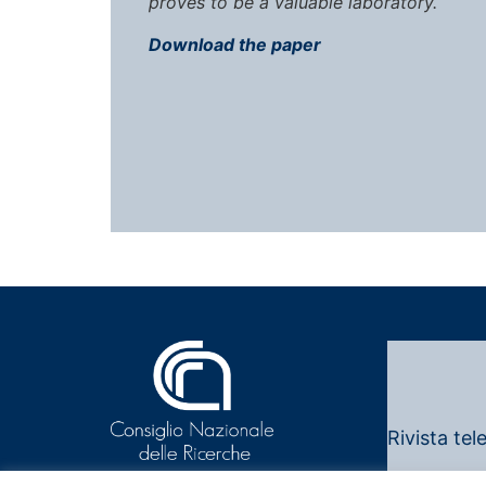
proves to be a valuable laboratory.
Download the paper
Rivista tel
Note legali