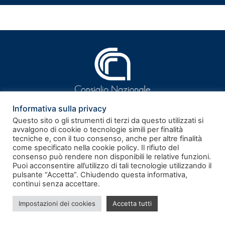
Informativa sulla privacy
Questo sito o gli strumenti di terzi da questo utilizzati si
avvalgono di cookie o tecnologie simili per finalità
tecniche e, con il tuo consenso, anche per altre finalità
ISSN 2281-9339
come specificato nella cookie policy. Il rifiuto del
consenso può rendere non disponibili le relative funzioni.
Puoi acconsentire all’utilizzo di tali tecnologie utilizzando il
Rivista telematica – Registrazione al Tribunale di Roma n.
pulsante “Accetta”. Chiudendo questa informativa,
186/2011 del 17.06.2011
continui senza accettare.
Note legali
–
Privacy policy
–
Cookie policy
Impostazioni dei cookies
Accetta tutti