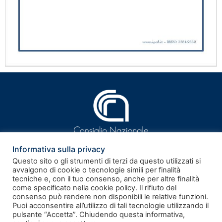
Informativa sulla privacy
Questo sito o gli strumenti di terzi da questo utilizzati si
avvalgono di cookie o tecnologie simili per finalità
tecniche e, con il tuo consenso, anche per altre finalità
ISSN 2281-9339
come specificato nella cookie policy. Il rifiuto del
consenso può rendere non disponibili le relative funzioni.
Puoi acconsentire all’utilizzo di tali tecnologie utilizzando il
Rivista telematica – Registrazione al Tribunale di Roma n.
pulsante “Accetta”. Chiudendo questa informativa,
186/2011 del 17.06.2011