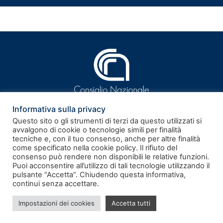
Informativa sulla privacy
Questo sito o gli strumenti di terzi da questo utilizzati si
avvalgono di cookie o tecnologie simili per finalità
tecniche e, con il tuo consenso, anche per altre finalità
ISSN 2281-9339
come specificato nella cookie policy. Il rifiuto del
consenso può rendere non disponibili le relative funzioni.
Puoi acconsentire all’utilizzo di tali tecnologie utilizzando il
Rivista telematica – Registrazione al Tribunale di Roma n.
pulsante “Accetta”. Chiudendo questa informativa,
186/2011 del 17.06.2011
continui senza accettare.
Note legali
–
Privacy policy
–
Cookie policy
Impostazioni dei cookies
Accetta tutti