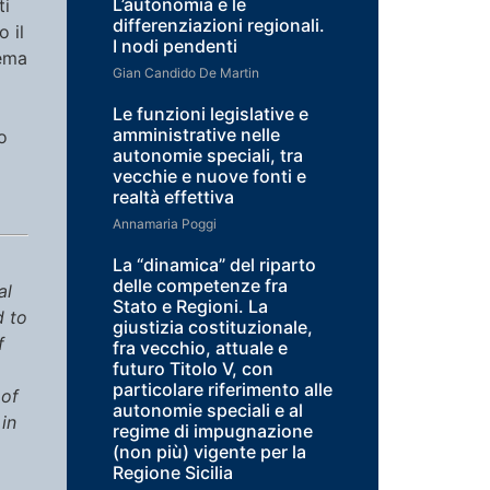
L’autonomia e le
ti
differenziazioni regionali.
o il
I nodi pendenti
lema
Gian Candido De Martin
Le funzioni legislative e
amministrative nelle
o
autonomie speciali, tra
vecchie e nuove fonti e
realtà effettiva
Annamaria Poggi
La “dinamica” del riparto
delle competenze fra
al
Stato e Regioni. La
d to
giustizia costituzionale,
f
fra vecchio, attuale e
futuro Titolo V, con
particolare riferimento alle
 of
autonomie speciali e al
in
regime di impugnazione
(non più) vigente per la
Regione Sicilia