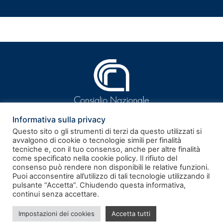
Informativa sulla privacy
Questo sito o gli strumenti di terzi da questo utilizzati si
avvalgono di cookie o tecnologie simili per finalità
tecniche e, con il tuo consenso, anche per altre finalità
ISSN 2281-9339
come specificato nella cookie policy. Il rifiuto del
consenso può rendere non disponibili le relative funzioni.
Puoi acconsentire all’utilizzo di tali tecnologie utilizzando il
Rivista telematica – Registrazione al Tribunale di Roma n.
pulsante “Accetta”. Chiudendo questa informativa,
186/2011 del 17.06.2011
continui senza accettare.
Note legali
–
Privacy policy
–
Cookie policy
Impostazioni dei cookies
Accetta tutti