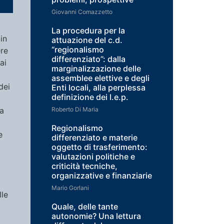
Giovanni Comazzetto
La procedura per la
 in
attuazione del c.d.
“regionalismo
ere
differenziato”: dalla
ai
marginalizzazione delle
assemblee elettive e degli
dei
Enti locali, alla perplessa
definizione dei l.e.p.
la
Roberto Di Maria
Regionalismo
e
differenziato e materie
oggetto di trasferimento:
valutazioni politiche e
criticità tecniche,
organizzative e finanziarie
Mario Gorlani
lle
Quale, delle tante
autonomie? Una lettura