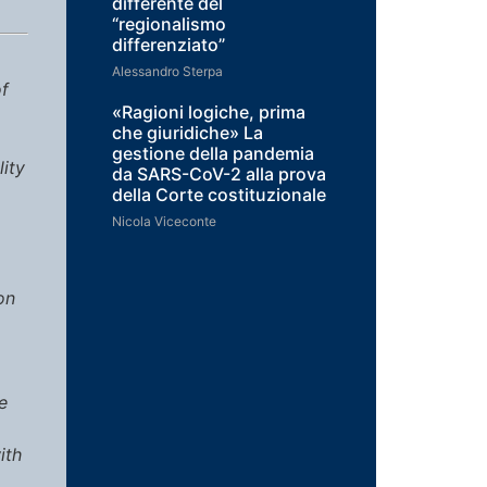
differente del
“regionalismo
differenziato”
Alessandro Sterpa
of
«Ragioni logiche, prima
che giuridiche» La
gestione della pandemia
lity
da SARS-CoV-2 alla prova
della Corte costituzionale
Nicola Viceconte
on
e
ith