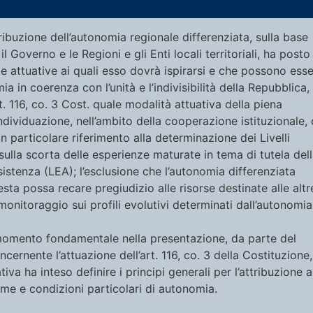
ttribuzione dell’autonomia regionale differenziata, sulla base
il Governo e le Regioni e gli Enti locali territoriali, ha posto
gie attuative ai quali esso dovrà ispirarsi e che possono ess
a in coerenza con l’unità e l’indivisibilità della Repubblica, 
art. 116, co. 3 Cost. quale modalità attuativa della piena
ndividuazione, nell’ambito della cooperazione istituzionale, 
 particolare riferimento alla determinazione dei Livelli
sulla scorta delle esperienze maturate in tema di tutela del
ssistenza (LEA); l’esclusione che l’autonomia differenziata
esta possa recare pregiudizio alle risorse destinate alle altr
monitoraggio sui profili evolutivi determinati dall’autonomia
n momento fondamentale nella presentazione, da parte del
ernente l’attuazione dell’art. 116, co. 3 della Costituzione,
iva ha inteso definire i principi generali per l’attribuzione a
orme e condizioni particolari di autonomia.