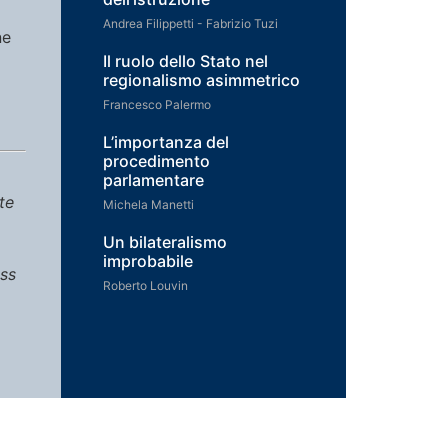
Andrea Filippetti - Fabrizio Tuzi
ne
Il ruolo dello Stato nel
regionalismo asimmetrico
Francesco Palermo
L’importanza del
procedimento
parlamentare
te
Michela Manetti
Un bilateralismo
improbabile
ess
Roberto Louvin