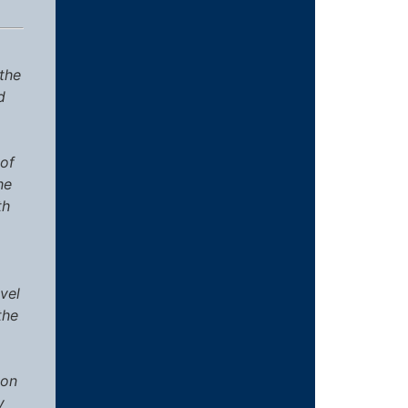
 the
d
 of
he
th
evel
the
 on
y