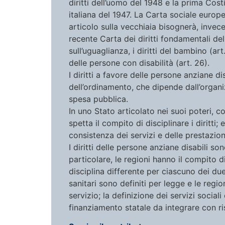
diritti dell’uomo del 1948 e la prima Cos
italiana del 1947. La Carta sociale europe
articolo sulla vecchiaia bisognerà, invece
recente Carta dei diritti fondamentali de
sull’uguaglianza, i diritti del bambino (art.
delle persone con disabilità (art. 26).
I diritti a favore delle persone anziane d
dell’ordinamento, che dipende dall’organ
spesa pubblica.
In uno Stato articolato nei suoi poteri, 
spetta il compito di disciplinare i diritti
consistenza dei servizi e delle prestazioni
I diritti delle persone anziane disabili so
particolare, le regioni hanno il compito di 
disciplina differente per ciascuno dei due
sanitari sono definiti per legge e le regi
servizio; la definizione dei servizi social
finanziamento statale da integrare con ris