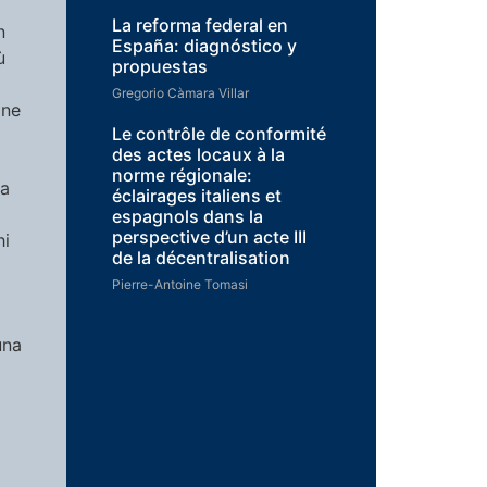
a
La reforma federal en
n
España: diagnóstico y
ù
propuestas
Gregorio Càmara Villar
one
Le contrôle de conformité
des actes locaux à la
norme régionale:
na
éclairages italiens et
espagnols dans la
perspective d’un acte III
hi
de la décentralisation
Pierre-Antoine Tomasi
una