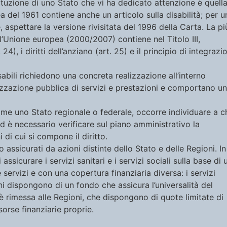
tituzione di uno Stato che vi ha dedicato attenzione è quell
a del 1961 contiene anche un articolo sulla disabilità; per u
, aspettare la versione rivisitata del 1996 della Carta. La pi
ll’Unione europea (2000/2007) contiene nel Titolo III,
 24), i diritti dell’anziano (art. 25) e il principio di integrazi
isabili richiedono una concreta realizzazione all’interno
izzazione pubblica di servizi e prestazioni e comportano u
come uno Stato regionale o federale, occorre individuare a c
; ed è necessario verificare sul piano amministrativo la
 di cui si compone il diritto.
no assicurati da azioni distinte dello Stato e delle Regioni. In
assicurare i servizi sanitari e i servizi sociali sulla base di 
 servizi e con una copertura finanziaria diversa: i servizi
oni dispongono di un fondo che assicura l’universalità del
i è rimessa alle Regioni, che dispongono di quote limitate di
orse finanziarie proprie.