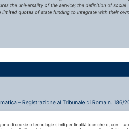
es the universality of the service; the definition of social
e limited quotas of state funding to integrate with their ow
ematica – Registrazione al Tribunale di Roma n. 186/20
–
Privacy policy
–
Cookie policy
gono di cookie o tecnologie simili per finalità tecniche e, con il tuo