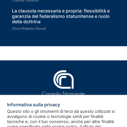
Claudia Cipolloni
La clausola necessaria e propria: flessibilità e
garanzia del federalismo statunitense e ruolo
della dottrina
Silvio Roberto Vinceti
Informativa sulla privacy
Questo sito o gli strumenti di terzi da questo utilizzati si
avvalgono di cookie o tecnologie simili per finalità
tecniche e, con il tuo consenso, anche per altre finalità
ISSN 2281-9339
come specificato nella cookie policy. Il rifiuto del