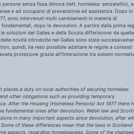
lle persone senza fissa dimora (lett. homeless: senzatetto), 
anea e ad occuparsi di prevenzione ed assistenza. Dopo lo
7, sono intervenuti molti cambiamenti in materia di
li fondamentali, dopo la devolution. A partire dalla prima le
le soluzioni del Galles e della Scozia differiscono da quelle
ne delle novità introdotte nel Galles sono state successivame
ution, quindi, ha reso possibile adattare le regole a contesti
elevata protezione grazie all?interazione tra sistemi normativ
 places a duty on local authorities of securing homeless
and other obligations such as providing temporary
ce. After the Housing (Homeless Persons) Act 1977 there 
e fundamental ones after devolution. Welsh law and Scott
sions in many important aspects since devolution, after wh
. Some of these differences mean that the laws in Scotland
some aspects, regarding homelessness. Some of the changes