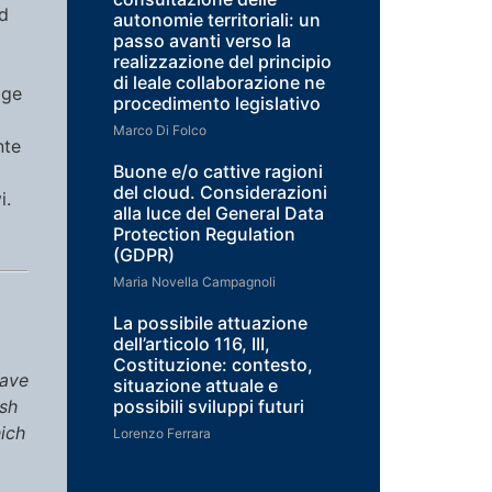
ad
autonomie territoriali: un
passo avanti verso la
realizzazione del principio
di leale collaborazione ne
gge
procedimento legislativo
Marco Di Folco
nte
Buone e/o cattive ragioni
del cloud. Considerazioni
i.
alla luce del General Data
Protection Regulation
(GDPR)
Maria Novella Campagnoli
La possibile attuazione
dell’articolo 116, III,
Costituzione: contesto,
have
situazione attuale e
possibili sviluppi futuri
ish
ich
Lorenzo Ferrara