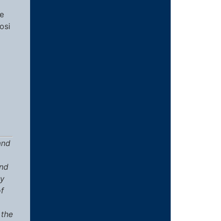
re
osi
and
and
by
of
 the