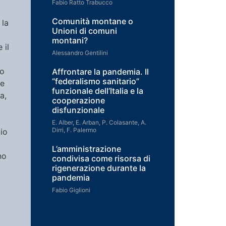
Fabio Ratto Trabucco
Comunità montane o
 la
Unioni di comuni
montani?
 il
Alessandro Gentilini
ro
Affrontare la pandemia. Il
“federalismo sanitario”
he
funzionale dell’Italia e la
a,
cooperazione
disfunzionale
E. Alber, E. Arban, P. Colasante, A.
Dirri, F. Palermo
mio
L’amministrazione
no
condivisa come risorsa di
rigenerazione durante la
pandemia
Fabio Giglioni