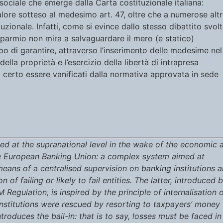
sociale che emerge dalla Carta costituzionale italiana:
alore sotteso al medesimo art. 47, oltre che a numerose alt
zionale. Infatti, come si evince dallo stesso dibattito svolt
isparmio non mira a salvaguardare il mero (e statico)
o di garantire, attraverso l’inserimento delle medesime nel
lla proprietà e l’esercizio della libertà di intrapresa
certo essere vanificati dalla normativa approvata in sede
 at the supranational level in the wake of the economic 
 the European Banking Union: a complex system aimed at
means of a centralised supervision on banking institutions 
of failing or likely to fail entities. The latter, introduced 
egulation, is inspired by the principle of internalisation 
 institutions were rescued by resorting to taxpayers’ money
ntroduces the bail-in: that is to say, losses must be faced in