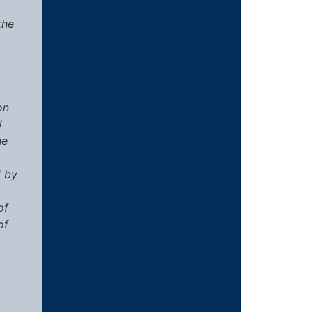
the
on
U
he
d by
of
of