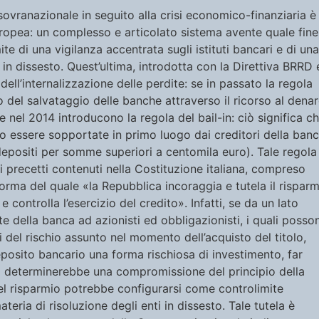
sovranazionale in seguito alla crisi economico-finanziaria è
europea: un complesso e articolato sistema avente quale fine
ite di una vigilanza accentrata sugli istituti bancari e di una
in dissesto. Quest’ultima, introdotta con la Direttiva BRRD e
ell’internalizzazione delle perdite: se in passato la regola
o del salvataggio delle banche attraverso il ricorso al dena
e nel 2014 introducono la regola del bail-in: ciò significa c
ono essere sopportate in primo luogo dai creditori della banc
i depositi per somme superiori a centomila euro). Tale regola
 precetti contenuti nella Costituzione italiana, compreso
norma del quale «la Repubblica incoraggia e tutela il rispar
e controlla l’esercizio del credito». Infatti, se da un lato
 della banca ad azionisti ed obbligazionisti, i quali posso
i del rischio assunto nel momento dell’acquisto del titolo,
deposito bancario una forma rischiosa di investimento, far
ti determinerebbe una compromissione del principio della
 del risparmio potrebbe configurarsi come controlimite
teria di risoluzione degli enti in dissesto. Tale tutela è